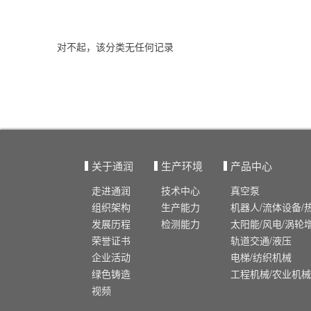
对不起，该分类无任何记录
关于通润
生产环境
产品中心
走进通润
技术中心
真空泵
组织架构
生产能力
机器人/流体设备/
发展历程
检测能力
太阳能/风电/涡轮
荣誉证书
轨道交通/液压
企业活动
电梯/纺织机械
绿色铸造
工程机械/农业机械
视频